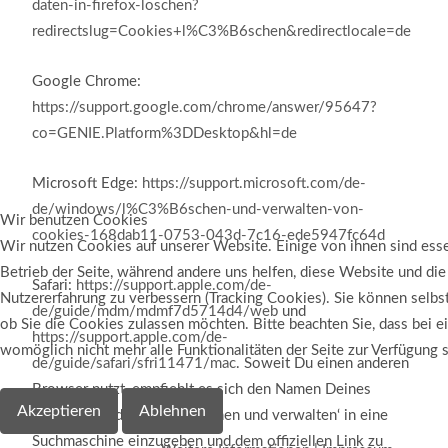
daten-in-firefox-loschen?
redirectslug=Cookies+l%C3%B6schen&redirectlocale=de
Google Chrome:
https://support.google.com/chrome/answer/95647?
co=GENIE.Platform%3DDesktop&hl=de
Microsoft Edge:
https://support.microsoft.com/de-
de/windows/l%C3%B6schen-und-verwalten-von-
Wir benutzen Cookies
cookies-168dab11-0753-043d-7c16-ede5947fc64d
Wir nutzen Cookies auf unserer Website. Einige von ihnen sind esse
Betrieb der Seite, während andere uns helfen, diese Website und die
Safari:
https://support.apple.com/de-
Nutzererfahrung zu verbessern (Tracking Cookies). Sie können selbs
de/guide/mdm/mdmf7d5714d4/web
und
ob Sie die Cookies zulassen möchten. Bitte beachten Sie, dass bei 
https://support.apple.com/de-
womöglich nicht mehr alle Funktionalitäten der Seite zur Verfügung 
de/guide/safari/sfri11471/mac
. Soweit Du einen anderen
Browser nutzt, empfiehlt es sich den Namen Deines
Akzeptieren
Ablehnen
Browsers und ‚Cookies löschen und verwalten‘ in eine
Suchmaschine einzugeben und dem offiziellen Link zu